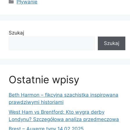
Kategorie
Pływanie
Szukaj
Szukaj
Ostatnie wpisy
Beth Harmon – fikcyjna szachistka inspirowana
prawdziwymi historiami
West Ham vs Brentford: Kto wygra derby
Londynu? Szczegółowa analiza przedmeczowa
Brest – Auxerre typy 14.02.2025