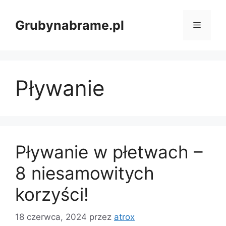
Przejdź
do
Grubynabrame.pl
Menu
treści
Pływanie
Pływanie w płetwach –
8 niesamowitych
korzyści!
18 czerwca, 2024
przez
atrox