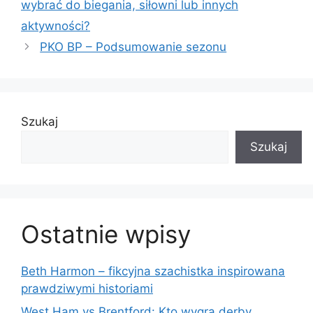
wybrać do biegania, siłowni lub innych
aktywności?
PKO BP – Podsumowanie sezonu
Szukaj
Szukaj
Ostatnie wpisy
Beth Harmon – fikcyjna szachistka inspirowana
prawdziwymi historiami
West Ham vs Brentford: Kto wygra derby