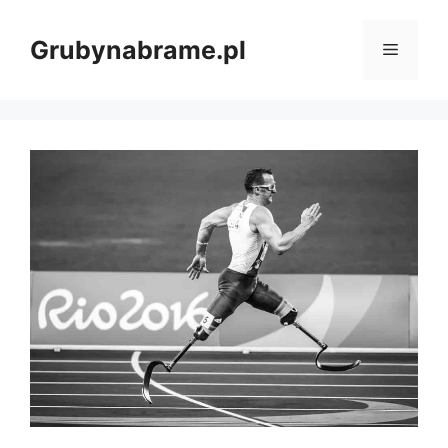
Przejdź
do
Grubynabrame.pl
Menu
treści